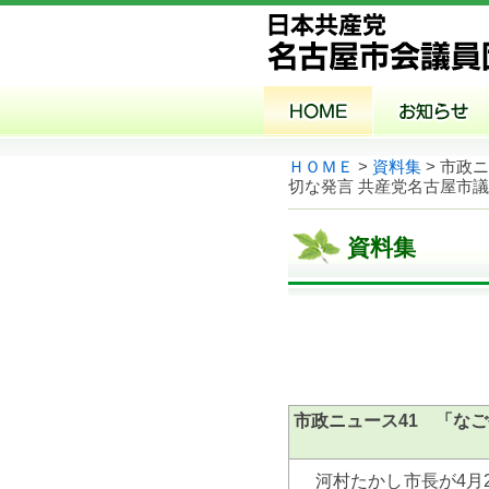
ＨＯＭＥ
>
資料集
> 市政
切な発言 共産党名古屋市
資料集
市政ニュース41 「な
河村たかし市長が4月