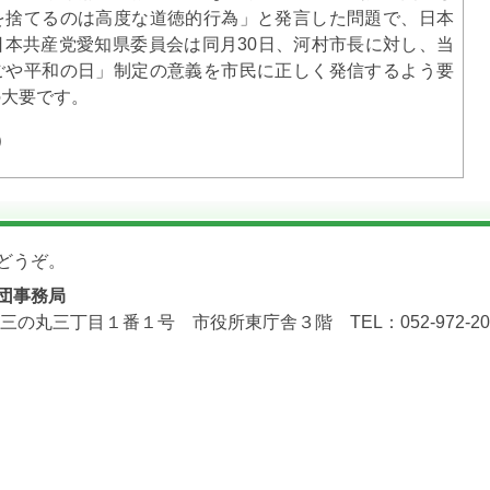
を捨てるのは高度な道徳的行為」と発言した問題で、日本
日本共産党愛知県委員会は同月30日、河村市長に対し、当
ごや平和の日」制定の意義を市民に正しく発信するよう要
の大要です。
）
どうぞ。
団事務局
三の丸三丁目１番１号 市役所東庁舎３階 TEL：052-972-2071 