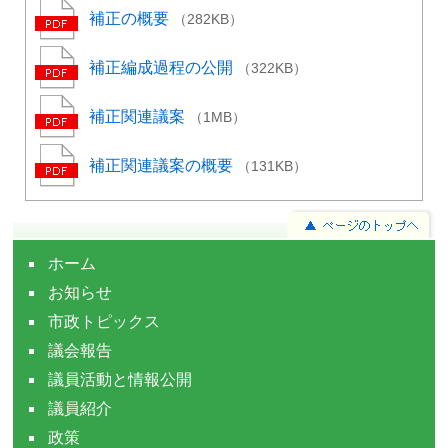
補正の概要
（282KB）
補正編成過程の公開
（322KB）
補正関連議案
（1MB）
補正関連議案の概要
（131KB）
ホーム
お知らせ
市政トピックス
議会報告
議員活動と情報公開
議員紹介
政策