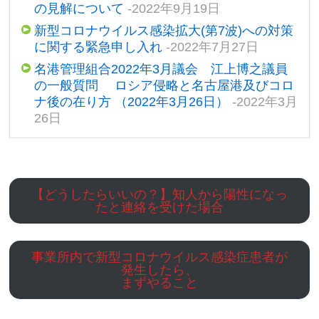
の見解について
-2022年9月19日
新型コロナウイルス感染拡大(第7波)への対策
に関する緊急申し入れ
-2022年7月27日
名港管理組合2022年3月議会 江上博之議員
の一般質問 ロシア侵略と名古屋港及びコロ
ナ後の在り方 （2022年3月26日）
-2022年3月
26日
【どうしたらいいの？】知人から陽性になっ
たと連絡を受けた場合
事業所内で新型コロナウイルス感染症患者が
発生したら、
まずやること