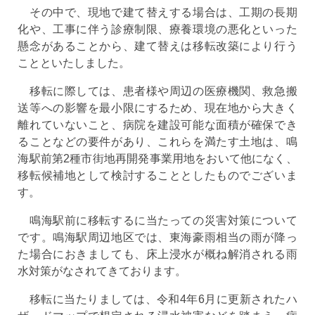
その中で、現地で建て替えする場合は、工期の長期
化や、工事に伴う診療制限、療養環境の悪化といった
懸念があることから、建て替えは移転改築により行う
ことといたしました。
移転に際しては、患者様や周辺の医療機関、救急搬
送等への影響を最小限にするため、現在地から大きく
離れていないこと、病院を建設可能な面積が確保でき
ることなどの要件があり、これらを満たす土地は、鳴
海駅前第2種市街地再開発事業用地をおいて他になく、
移転候補地として検討することとしたものでございま
す。
鳴海駅前に移転するに当たっての災害対策について
です。鳴海駅周辺地区では、東海豪雨相当の雨が降っ
た場合におきましても、床上浸水が概ね解消される雨
水対策がなされてきております。
移転に当たりましては、令和4年6月に更新されたハ