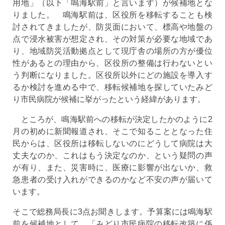
用地」（以下「鳴海駅前」と言います）が候補地とな
りました。 鳴海駅前は、区役所を移転することも検
討されてきましたが、防災面において、標高や地盤の
点で浸水被害が想定され、その対策が必要な地域であ
り、地域防災活動拠点として現庁舎の場所の方が優位
性があるとの理由から、区役所の整備は行わないとい
う判断になりました。区役所以外にどの施設を導入す
るか検討を進める中で、移転候補地を探していたみど
り市民病院が候補に挙がったという経緯があります。
ところが、鳴海駅前への移転が決定したかのように2
月の初めに新聞報道され、そこで知ることとなった住
民からは、区役所は移転しないのにどうして病院は大
丈夫なのか、これはもう決定なのか、という疑問の声
が有り、また、災害時に、医療に影響が出ないか、救
急患者の受け入れができるのかなど不安の声が届いて
います。
そこで総務局長に3点お聞きします。予算案には鳴海駅
前を候補地として、「みどり市民病院の移転改築に係