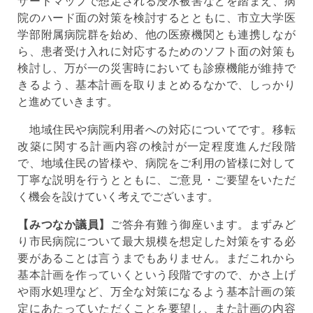
ザードマップで想定される浸水被害などを踏まえ、病
院のハード面の対策を検討するとともに、市立大学医
学部附属病院群を始め、他の医療機関とも連携しなが
ら、患者受け入れに対応するためのソフト面の対策も
検討し、万が一の災害時においても診療機能が維持で
きるよう、基本計画を取りまとめるなかで、しっかり
と進めていきます。
地域住民や病院利用者への対応についてです。移転
改築に関する計画内容の検討が一定程度進んだ段階
で、地域住民の皆様や、病院をご利用の皆様に対して
丁寧な説明を行うとともに、ご意見・ご要望をいただ
く機会を設けていく考えでございます。
【みつなか議員】
ご答弁有難う御座います。まずみど
り市民病院について最大規模を想定した対策をする必
要があることは言うまでもありません。まだこれから
基本計画を作っていくという段階ですので、かさ上げ
や雨水処理など、万全な対策になるよう基本計画の策
定にあたっていただくことを要望し、また計画の内容