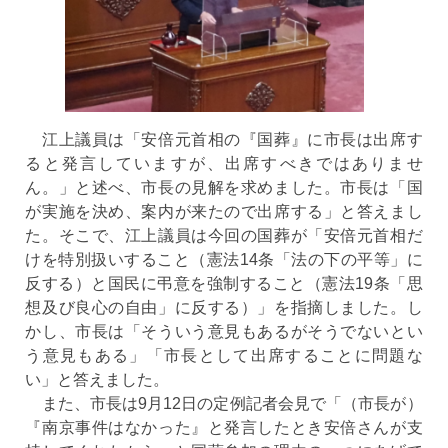
江上議員は「安倍元首相の『国葬』に市長は出席す
ると発言していますが、出席すべきではありませ
ん。」と述べ、市長の見解を求めました。市長は「国
が実施を決め、案内が来たので出席する」と答えまし
た。そこで、江上議員は今回の国葬が「安倍元首相だ
けを特別扱いすること（憲法14条「法の下の平等」に
反する）と国民に弔意を強制すること（憲法19条「思
想及び良心の自由」に反する）」を指摘しました。し
かし、市長は「そういう意見もあるがそうでないとい
う意見もある」「市長として出席することに問題な
い」と答えました。
また、市長は9月12日の定例記者会見で「（市長が）
『南京事件はなかった』と発言したとき安倍さんが支