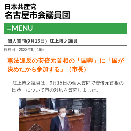
MENU
個人質問(9月15日）江上博之議員
投稿日：2022年9月16日
憲法違反の安倍元首相の「国葬」に「国が
決めたから参加する」（市長）
江上博之議員は、9月15日の個人質問で安倍元首相の
「国葬」について市の対応を質問しました。