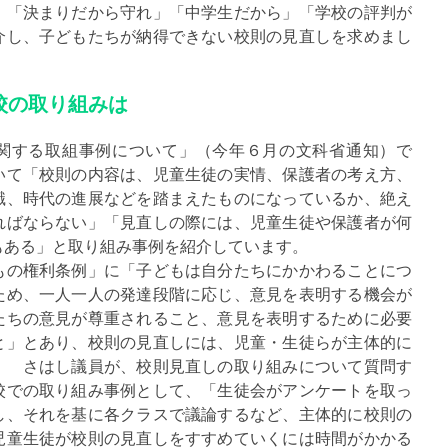
」「決まりだから守れ」「中学生だから」「学校の評判が
介し、子どもたちが納得できない校則の見直しを求めまし
校の取り組みは
する取組事例について」（今年６月の文科省通知）で
いて「校則の内容は、児童生徒の実情、保護者の考え方、
識、時代の進展などを踏まえたものになっているか、絶え
ればならない」「見直しの際には、児童生徒や保護者が何
もある」と取り組み事例を紹介しています。
の権利条例」に「子どもは自分たちにかかわることにつ
ため、一人一人の発達段階に応じ、意見を表明する機会が
たちの意見が尊重されること、意見を表明するために必要
と」とあり、校則の見直しには、児童・生徒らが主体的に
。 さはし議員が、校則見直しの取り組みについて質問す
校での取り組み事例として、「生徒会がアンケートを取っ
し、それを基に各クラスで議論するなど、主体的に校則の
児童生徒が校則の見直しをすすめていくには時間がかかる