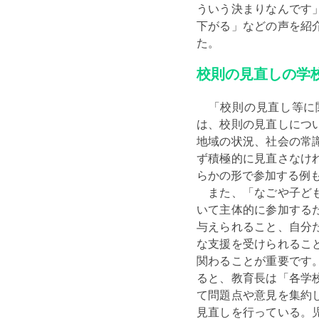
ういう決まりなんです
下がる」などの声を紹
た。
校則の見直しの学
「校則の見直し等に関
は、校則の見直しにつ
地域の状況、社会の常
ず積極的に見直さなけ
らかの形で参加する例
また、「なごや子ども
いて主体的に参加する
与えられること、自分
な支援を受けられるこ
関わることが重要です
ると、教育長は「各学
て問題点や意見を集約
見直しを行っている。