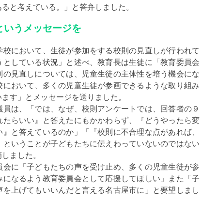
あると考えている。」と答弁しました。
というメッセージを
校において、生徒が参加をする校則の見直しが行われて
うとしている状況」と述べ、教育長は生徒に「教育委員会
則の見直しについては、児童生徒の主体性を培う機会にな
校において、多くの児童生徒が参画できるような取り組み
います」とメッセージを送りました。
員は、「では、なぜ、校則アンケートでは、回答者の９
れたらいい』と答えたにもかかわらず、『どうやったら変
い』と答えているのか」「『校則に不合理な点があれば、
』ということが子どもたちに伝えわっていないのではない
摘しました。
会に「子どもたちの声を受け止め、多くの児童生徒が参
みになるよう教育委員会として応援してほしい」また「子
声を上げてもいいんだと言える名古屋市に」と要望しまし