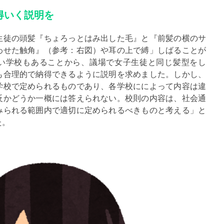
得いく説明を
徒の頭髪『ちょろっとはみ出した毛』と『前髪の横のサ
わせた触角』（参考：右図）や耳の上で縛」しばることが
い学校もあることから、議場で女子生徒と同じ髪型をし
も合理的で納得できるように説明を求めました。しかし、
学校で定められるものであり、各学校にによって内容は違
反かどうか一概には答えられない。校則の内容は、社会通
みられる範囲内で適切に定められるべきものと考える」と
た。