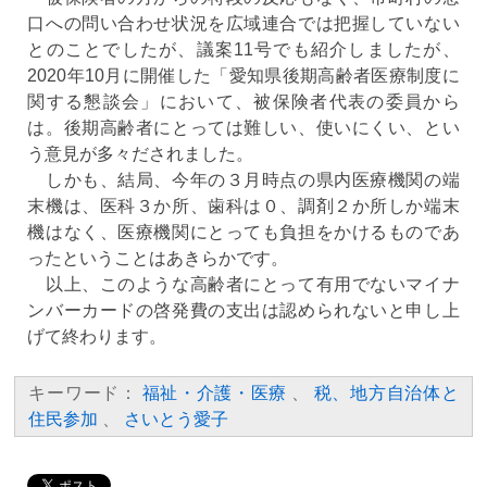
口への問い合わせ状況を広域連合では把握していない
とのことでしたが、議案11号でも紹介しましたが、
2020年10月に開催した「愛知県後期高齢者医療制度に
関する懇談会」において、被保険者代表の委員から
は。後期高齢者にとっては難しい、使いにくい、とい
う意見が多々だされました。
しかも、結局、今年の３月時点の県内医療機関の端
末機は、医科３か所、歯科は０、調剤２か所しか端末
機はなく、医療機関にとっても負担をかけるものであ
ったということはあきらかです。
以上、このような高齢者にとって有用でないマイナ
ンバーカードの啓発費の支出は認められないと申し上
げて終わります。
キーワード：
福祉・介護・医療
、
税、地方自治体と
住民参加
、
さいとう愛子