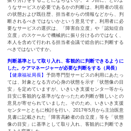
振り分けをすることにならないか。２つ目に、どのよ
うなサービスが必要であるかの判断は、利用者の現在
の状態および既往歴、担当者からの情報などから、判
断されるべきではないかという意見です。利用者に必
要なサービスの選択は、「障害自立度」や「認知症自
立度」のスケールで機械的に振り分けるのではなく、
本人を含めて行われる担当者会議で総合的に判断する
べきではないですか。
判断基準として取り入れ、客観的に判断できるように
した。ケアマネージャーが必要な判断をする（局長）
【健康福祉局長】
予防専門型サービスの利用にあたっ
ては、対象となる方の心身の状態を示す「状態像の目
安」を定めていますが、いきいき支援センタ一等から
目安に客観的な基準がなかったため判断が難しいとの
意見が寄せられていました。そのため、いきいき支援
センターとともに検討を行い、2017年5月から主治医意
見書に記載された「障害高齢者の自立度」等を「状態
像の目安」に基準として取り入れ、客観的に判断でき