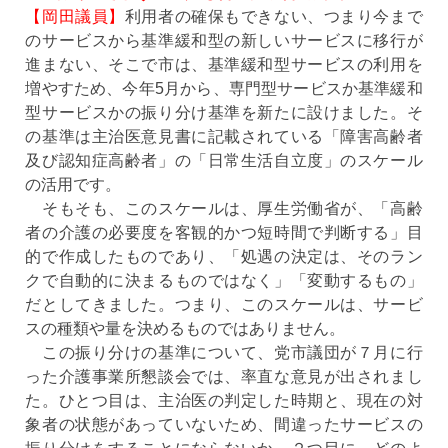
【岡田議員】
利用者の確保もできない、つまり今まで
のサービスから基準緩和型の新しいサービスに移行が
進まない、そこで市は、基準緩和型サービスの利用を
増やすため、今年5月から、専門型サービスか基準緩和
型サービスかの振り分け基準を新たに設けました。そ
の基準は主治医意見書に記載されている「障害高齢者
及び認知症高齢者」の「日常生活自立度」のスケール
の活用です。
そもそも、このスケールは、厚生労働省が、「高齢
者の介護の必要度を客観的かつ短時間で判断する」目
的で作成したものであり、「処遇の決定は、そのラン
クで自動的に決まるものではなく」「変動するもの」
だとしてきました。つまり、このスケールは、サービ
スの種類や量を決めるものではありません。
この振り分けの基準について、党市議団が７月に行
った介護事業所懇談会では、率直な意見が出されまし
た。ひとつ目は、主治医の判定した時期と、現在の対
象者の状態があっていないため、間違ったサービスの