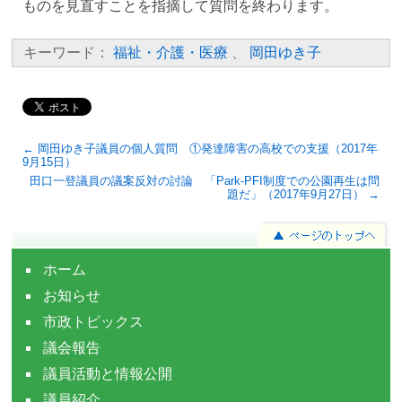
ものを見直すことを指摘して質問を終わります。
キーワード：
福祉・介護・医療
、
岡田ゆき子
← 岡田ゆき子議員の個人質問 ①発達障害の高校での支援（2017年
9月15日）
田口一登議員の議案反対の討論 「Park-PFI制度での公園再生は問
題だ」（2017年9月27日） →
ホーム
お知らせ
市政トピックス
議会報告
議員活動と情報公開
議員紹介