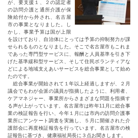
が、要支援１、２の認定者
の訪問介護と通所介護が保
険給付から外され、名古屋
市の事業となりました。し
かし、事業予算は国が上限
を設けており、自治体にとっては予算の抑制努力が課
せられるものとなりました。そこで名古屋市もこれま
であった専門型サービスに、報酬と人員基準を引き下
げた基準緩和型サービス、そして住民ボランティアな
どによる地域支えあいサービスを総合事業として始め
たのです。
総合事業が開始されて１年以上経過しますが、２月
議会でもわが会派の議員が指摘したように、利用者、
ケアマネジャー、事業所からさまざまな問題を指摘す
る声が上がっています。名古屋市は昨年11月に総合事
業の検証報告を行い、今年１月には市内の訪問介護事
業所にアンケート調査を実施し、５月に開催された介
護部会に再度検証報告を行っています。名古屋市の検
証報告に基づき、健康福祉局長に３点お聞きします。