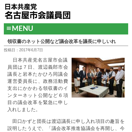
MENU
領収書のネット公開など議会改革を議長に申しいれ
投稿日：2017年6月7日
日本共産党名古屋市会議
員団は７日、渡辺義郎市会
議長と岩本たかひろ同議会
運営委員長に、政務活動費
支出にかかわる領収書のイ
ンターネット公開など６項
目の議会改革を緊急に申し
入れしました。
田口かずと団長は渡辺議長に申し入れ項目の趣旨を
説明したうえで、「議会改革推進協議会を再開し、今