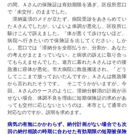
の間、Ａさんの保険証は有効期限を過ぎ、区役所窓口
で「未交付」のままでした。
滞納返済のメドが立たず、病院受診をあきらめてい
たＡさんでしたが、いよいよ体調が悪化し、区役所に
駆けこんで訴えました。「体が悪くて歩けないほど、
病院へ行きたいので保険証を出してください」しか
し、窓口では「滞納分を全部払うか、分割か、あなた
の考えがまとまっていない」と病状の訴えに取り合っ
てもらえませんでした。途方に暮れたＡさんはその後
急激に容体が悪化。市大病院に救急搬送され、「どう
してここまで放っておいたんですか」Ａさんは救急隊
から言われたそうです。 そこでうかがいますが、今
回、Ａさんのケースのように、滞納分解消の計画が示
せない場合、体調不良を理由に短期保険証の求めがあ
っても交付に応じないというのは、本市として通常の
対応なのですか。説明を求めます。
病気の有無にかかわらず、納付計画がない場合でも次
回の納付相談の時期に合わせた有効期限の短期被保険