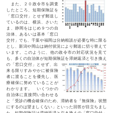
また、２０政令市を調査
したところ、短期保険証を
「窓口交付」とせず郵送し
ているのは、横浜、さいた
ま、静岡をはじめ９つの自
治体、あるいは基本「窓口
交付」でも、千葉や福岡は分納相談が必要な時に限る
とし、新潟や岡山は納付状況により郵送に切り替えて
います。このように、他の政令市の対応状況を見て
も、多くの自治体が短期保険証を滞納返済と引き換え
の「窓口交付」とせず、
出
来る限りすみやかに被保険
者に渡ることを優先し、医
療確保に努めていることが
わかります。 いくつかの
自治体に直接問い合わせる
と「受診の機会確保のため、滞納者を『無保険』状態
にするのは望ましくない」といった回答が目立ちまし
た。短期保険証は滞納返済と引き換えの「窓口交付」