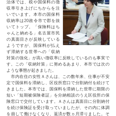
治体では、税や国保料の徴
収率引き上げにちからを注
いでいます。本市の国保料
収納率は20政令市で郡を抜
いてトップ。「保険料はち
ゃんと納める」名古屋市民
の真面目さが反映している
ようですが、国保料が払え
ず滞納する世帯への「収納
対策の強化」が高い徴収率に反映しているのも事実で
す。この「収納対策」に努めるあまり、本市では次の
ような事態が起きました。
市内在住の女性Ａさんは、この数年来、仕事が不安
定で国保料を滞納し、区役所窓口で分割納付を続けて
きました。本市では、国保料を滞納した世帯に期限の
短い「短期被保険者証」を分納相談のうえ区役所の保
険窓口で交付しています。Ａさんは真面目に分割納付
を続け保険証を受け取っていましたが、その内に体調
を崩して働けなくなり、返済が数ヵ月滞りました。そ