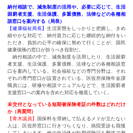
納付相談で、減免制度の活用や、必要に応じて、生活
困窮者支援、生活保護、多重債務、法律などの各種相
談窓口を案内する（局長）
【健康福祉局長】
生活実態をしっかりと把握し、きめ
細やかな対応で、納付資力に応じた継続的な納付をい
ただき、負担の公平の確保に努めて行くことが、国民
健康保険の窓口が担うべき役割だ。
納付相談の中で、減免制度を活用したり、生活困窮
者支援、生活保護、多重債務、法律などの各種相談窓
口を案内している。社会福祉などの専門分野は、それ
ぞれの専門窓口が設置されている。区役所保険年金課
職員には、研修や相談マニュアルなどで、生活困窮者
支援窓口への案内を含めた対応を徹底していく。
未交付となっている短期被保険者証の件数はどれだけ
か（再質問）
【青木議員】
国保料を滞納して払えるメドが立たない
人は、区役所窓口に行きづらくなり、病院受診も我慢
してしまいます。他の自治体が短期保険証を郵送で努