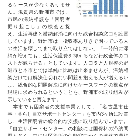
るケースが少なくありませ
ん。滋賀県の野洲市では、
市民の滞納相談を「困窮者
掘り起こし」の機会と捉
え、生活再建と滞納解消に向けた総合相談窓口を設置
しています。野洲市は「徴収率ありきで困っている人
の生活を壊してまで取り立てはしない」「一時的に滞
納が増えても、生活保護費を抑えるなど行政全体のコ
ストが減らせる」としています。人口５万人規模の野
洲市と本市とでは単純に比較は出来ませんが、滞納相
談だけでは解決仕切れない問題を抱える人が増えるい
ま、総合的な問題解決に向けたケースワークの視点が
現場に求められるということを、野洲市の取り組みが
示していると言えます。
本市でも困窮者の支援事業として、「名古屋市仕
事・暮らし自立サポートセンター」を市内3ヶ所に設置
し、生活困窮者の総合的な支援に取り組んでいます。
「自立サポートセンター」の相談には国保料の滞納問
題も多く、中には区役所の保険窓口からの連絡で滞納