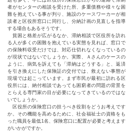
者がセンターの相談を受けた所、多重債務や様々な困
難を抱えている事が判り、施設のケースワーカーが相
談者と区役所窓口に同行し、分納計画の見直しを指導
する場合もあるそうです。
貧困と格差が広がるなか、滞納相談で区役所を訪れ
る人が多くの困難を抱えている実態を見れば、窓口で
の保険料収受だけでは、対応仕切れなくなっているの
が現状ではないでしょうか。実際、Ａさんのケースの
ように、病気を訴えても「滞納はどうする」と、返済
を引き換えにした保険証の交付では、救えない事態が
現場では起こっています。まず市民が最初に訪れる区
役所には、納付相談であっても困窮者の問題の背景を
とらえる専門家の目が必要になってきているのではな
いでしょうか。
区役所の保険窓口の担うべき役割をどうお考えです
か。その機能を高めるために、社会福祉士の資格をも
った職員を最低1名、保険窓口に配置が必要と考えます
がいかがですか。