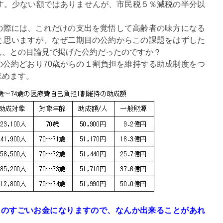
です。少ない額ではありませんが、市民税５％減税の半分以
際には、これだけの支出を覚悟して高齢者の味方になる
と思いますが、なぜ二期目の公約からこの課題をはずした
ん、との目論見で掲げた公約だったのですか？
公約どおり70歳からの１割負担を維持する助成制度をつ
求めます。
ものすごいお金になりますので、なんか出来ることがあれ
）