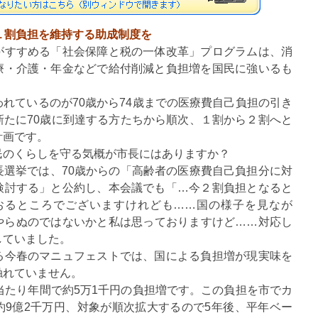
１割負担を維持する助成制度を
がすすめる「社会保障と税の一体改革」プログラムは、消
療・介護・年金などで給付削減と負担増を国民に強いるも
れているのが70歳から74歳までの医療費自己負担の引き
新たに70歳に到達する方たちから順次、１割から２割へと
計画です。
のくらしを守る気概が市長にはありますか？
選挙では、70歳からの「高齢者の医療費自己負担分に対
検討する」と公約し、本会議でも「…今２割負担となると
おるところでございますけれども……国の様子を見なが
やらぬのではないかと私は思っておりますけど……対応し
していました。
今春のマニュフェストでは、国による負担増が現実味を
触れていません。
当たり年間で約5万1千円の負担増です。この負担を市でカ
約9億2千万円、対象が順次拡大するので5年後、平年ベー