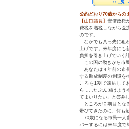
公約どおり70歳からの
【山口議員】
安倍政権
費税を増税しながら医
のです。
なかでも真っ先に狙わ
上げです。来年度にも
負担を引き上げていく
この国の動きから市民
あなたは４年前の市長
する助成制度の創設を
ころを1割で凍結して
ら……たぶん国はよう
てまいりたい」と答弁
ところが２期目となる
帯びてきたのに、何も
70歳になる市民一人
バーするには来年度で