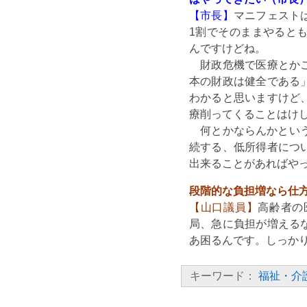
【市長】
マニフェスト
1割でそのままやると
んですけどね。
財政危機で医療とかこ
本の財政は健全である
わかると思いますけど
療削ってくることはけ
何とかならんかという
続する、低所得者につ
出来ることがあればや
段階的な負担増なら仕
【山口議員】
高齢者の
局、急に負担が増える
あ困るんです。しっか
キーワード：
福祉・介