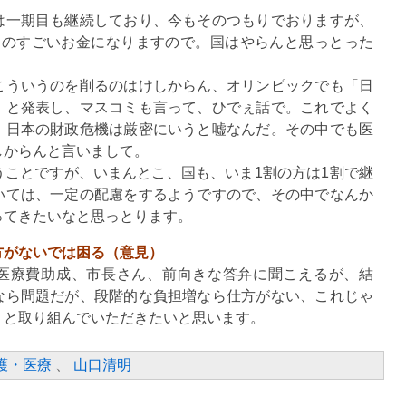
は一期目も継続しており、今もそのつもりでおりますが、
ものすごいお金になりますので。国はやらんと思っとった
ういうのを削るのはけしからん、オリンピックでも「日
」と発表し、マスコミも言って、ひでぇ話で。これでよく
、日本の財政危機は厳密にいうと嘘なんだ。その中でも医
しからんと言いまして。
ことですが、いまんとこ、国も、いま1割の方は1割で継
いては、一定の配慮をするようですので、その中でなんか
ってきたいなと思っとります。
方がないでは困る（意見）
医療費助成、市長さん、前向きな答弁に聞こえるが、結
なら問題だが、段階的な負担増なら仕方がない、これじゃ
りと取り組んでいただきたいと思います。
護・医療
、
山口清明