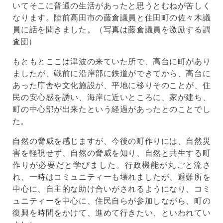
いてそこに普通の生活があったと思うとむねが苦しく
なります。陸前高田市の藤倉議員と住田町の佐々木議
員に話を聞きました。（写真は藤倉議員を激励する調
査団）
もともとここは津波の来ていた所で、高台に町があり
ましたが、戦前に沿岸部に鉄道ができてから、高台に
あった庁舎や文化施設が、平地に移りそのことが、住
民の安心感を誘い、海岸に近いところに、家が建ち、
町の中心部が出来たという経過があったとのことでし
た。
自然の脅威を感じますが、今後の町作りには、自然災
害を軽視せず、自然の脅威を知り、自然と共生する町
作りが必要だと学びました。行政機能が丸ごと流さ
れ、一時はコミュニティーも壊れましたが、避難所を
中心に、自主的な助け合いがされるようになり、コミ
ュニティーを中心に、住民自らが参加しながら、町の
復興を時間をかけて、進めて行きたい、といわれてい