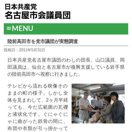
MENU
陸前高田市を党市議団が実態調査
投稿日：2011年5月31日
日本共産党名古屋市議団のわしの団長、山口議員、岡
田議員は、仙台と名古屋市が復興支援している岩手県
の陸前高田市へ視察に行きました。
テレビから流れる映像その
ままの町の様子。しかし全
体を見まわして、2ヶ月半経
っても、今だ広範囲の瓦礫
と液状化です。ぐにゃぐに
ゃに曲がった鉄骨の間に、
布団や衣類が引っ掛かって