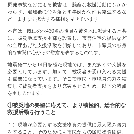
原発事故などによる被害は、懸命な救援活動にもかか
わらず、避難後に命を落とす事例が何件も発生するな
ど、ますます拡大する様相を見せています。
本市は、既にのべ430名の職員を被災地に派遣すると共
に、被災地域支援本部を設置し、市営住宅の提供など
の全庁あげた支援活動を開始しており、市職員の献身
的な奮闘に心からの敬意を表するものです。
地震発生から14日を経た現地では、まだ多くの支援を
必要としています。加えて、被災者を受け入れる支援
も重要になっています。そこで市民・市職員の力を結
集して被災者支援をより充実させるため、以下の諸点
を申し入れます。
①被災地の要望に応えて、より積極的、総合的な
救援活動を行うこと
１）現地が必要とする支援物資の提供に最大限の努力
をすること。そのためにも市民からの援助物資提供、