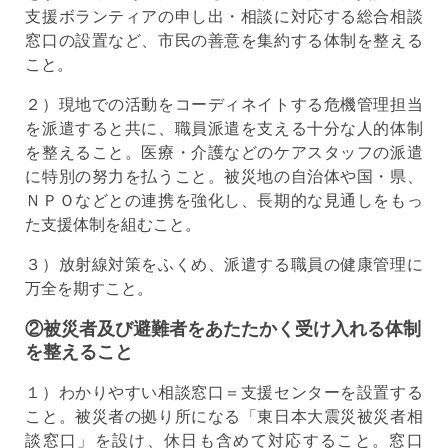
支援ボランティアの申し出・相談に対応する総合相談
窓口の設置など、市民の善意を集約する体制を整える
こと。
２）現地での活動をコーディネイトする危機管理担当
を派遣すると共に、職員派遣を支える十分な人的体制
を整えること。医療・介護などのケアスタッフの派遣
に特別の努力を払うこと。被災地の自治体や国・県、
ＮＰＯなどとの連携を強化し、長期的な見通しをもっ
た支援体制を組むこと。
３）放射線対策をふくめ、派遣する職員の健康管理に
万全を期すこと。
②被災者及び避難者をあたたかく受け入れる体制
を整えること
１）わかりやすい相談窓口＝支援センターを設置する
こと。被災者の拠り所になる「東日本大震災被災者相
談窓口」を設け、休日も含めて対応すること。窓口